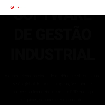
SOFTWARE
DE GESTÃO
INDUSTRIAL
Alcance elevados níveis de eficiência e obtenha uma
visão global de todas as operações fabris e
processos financeiros, com um ERP que liga
máquinas, pessoas e equipamentos.