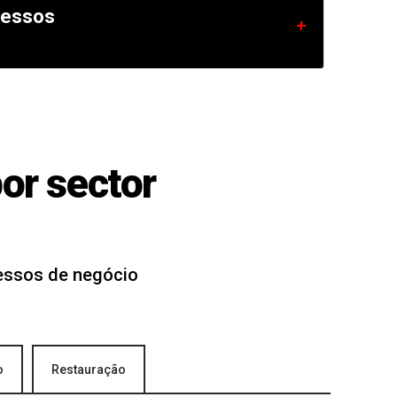
cessos
or sector
cessos de negócio
o
Restauração