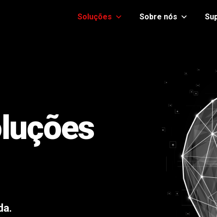
Soluções
Sobre nós
Su
oluções
da.