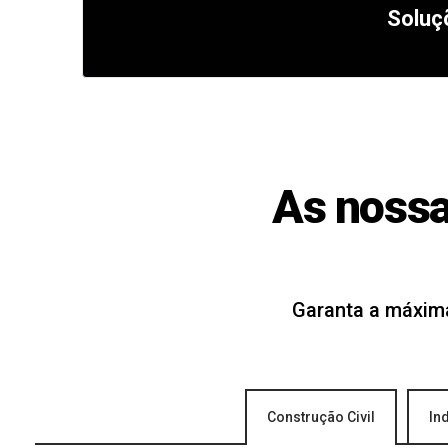
Soluç
As nossa
Garanta a máxima
Construção Civil
In