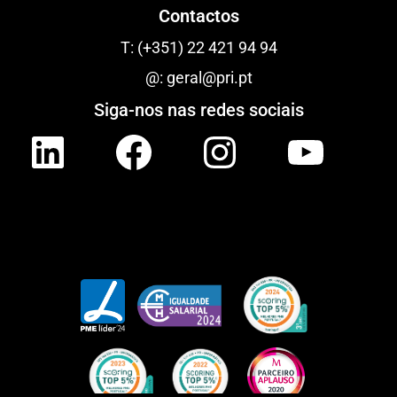
Contactos
T:
(+351) 22 421 94 94
@:
geral@pri.pt
Siga-nos nas redes sociais
LinkedIn
Facebook
Instagram
YouTube