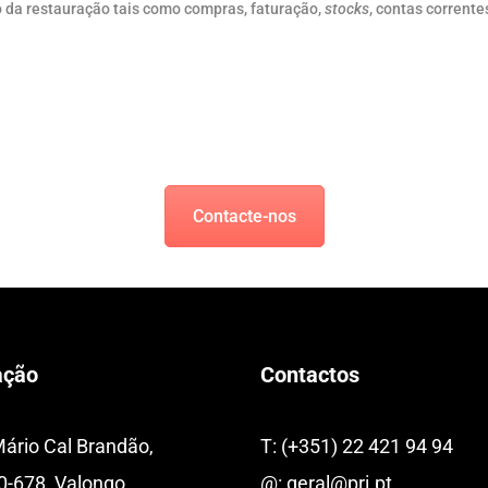
 da restauração tais como compras, faturação,
stocks
, contas corrente
Contacte-nos
ação
Contactos
Mário Cal Brandão,
T:
(+351) 22 421 94 94
0-678, Valongo
@:
geral@pri.pt