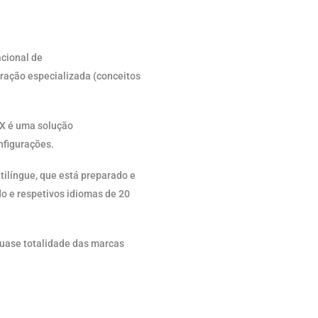
cional de
auração especializada (conceitos
NX é uma solução
nfigurações.
tilíngue, que está preparado e
do e respetivos idiomas de 20
quase totalidade das marcas