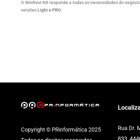
O WinRest NX responde a todas as necessidades do negócio
versões
Light e PRO
.
Localiz
Rua Dr. 
Copyright © PRinformática 2025
833, 444