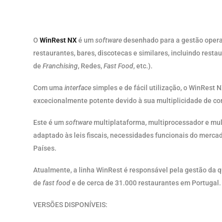
O
WinRest N
X
é um
software
desenhado para a gestão opera
restaurantes, bares, discotecas e similares, incluindo rest
de
Franchising
, Redes,
Fast Food
, etc.).
Com uma
interface
simples e de fácil utilização, o WinRest 
excecionalmente potente devido à sua multiplicidade de co
Este é um
software
multiplataforma, multiprocessador e mul
adaptado às leis fiscais, necessidades funcionais do merca
Países.
Atualmente, a linha WinRest é responsável pela gestão da 
de
fast food
e de cerca de 31.000 restaurantes em Portugal.
VERSÕES DISPONÍVEIS: